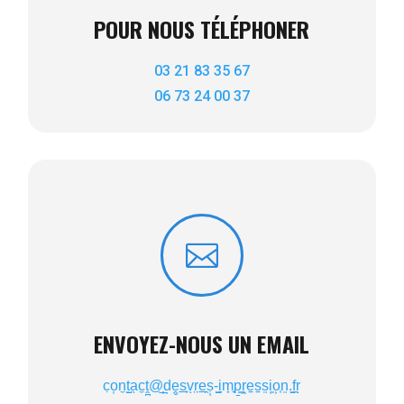
POUR NOUS TÉLÉPHONER
03 21 83 35 67
06 73 24 00 37

ENVOYEZ-NOUS UN EMAIL
c̣o͎n̼t̺̮a̖c̼ṱ̪@̲̦d̩ḙ̬s̲̟vͅr̤e̲̯ṣ͔-̺͍i̤m̞̘p̱͇r͖e̠s̠s͍i̜͈o͕͎n͍.̱̼f̝̯rͅ