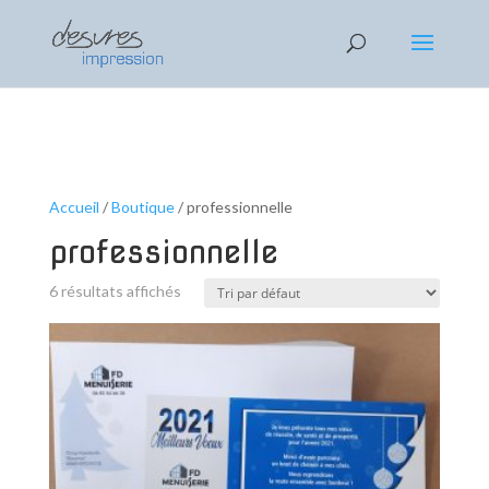
AHA 1
EGEG 2
ZEFFE 3
Text 4
Te
Accueil
/
Boutique
/ professionnelle
professionnelle
6 résultats affichés