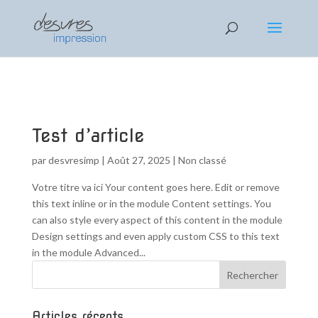
AHA 1
EGEG 2
ZEFFE 3
Text
Test d’article
par
desvresimp
|
Août 27, 2025
|
Non classé
Votre titre va ici Your content goes here. Edit or remove
this text inline or in the module Content settings. You
can also style every aspect of this content in the module
Design settings and even apply custom CSS to this text
in the module Advanced...
Articles récents