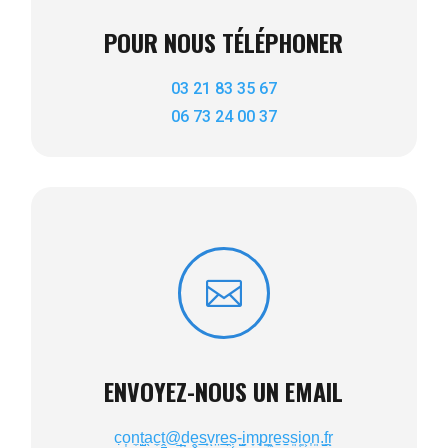
POUR NOUS TÉLÉPHONER
03 21 83 35 67
06 73 24 00 37

ENVOYEZ-NOUS UN EMAIL
c̣o͎n̼t̺̮a̖c̼ṱ̪@̲̦d̩ḙ̬s̲̟vͅr̤e̲̯ṣ͔-̺͍i̤m̞̘p̱͇r͖e̠s̠s͍i̜͈o͕͎n͍.̱̼f̝̯rͅ