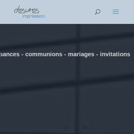
AHA 1
EGEG 2
ZEFFE 3
Text 4
Text
es - communions - mariages - invitati