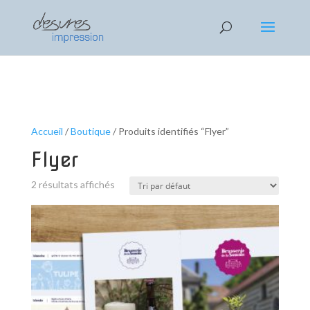
AHA 1
EGEG 2
ZEFFE 3
Text 4
Accueil
/
Boutique
/ Produits identifiés “Flyer”
Flyer
2 résultats affichés