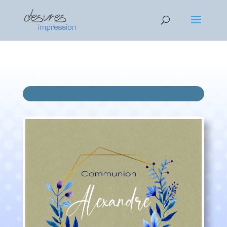
EGEG 2
ZEFFE 3
Text 4
Text 5