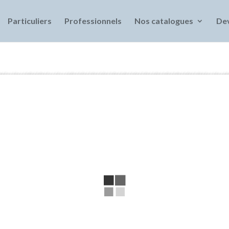
EGEG 2
ZEFFE 3
Text 4
Text 5
Particuliers
Professionnels
Nos catalogues
Dev