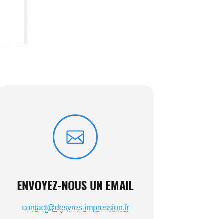

ENVOYEZ-NOUS UN EMAIL
c̣o͎n̼t̺̮a̖c̼ṱ̪@̲̦d̩ḙ̬s̲̟vͅr̤e̲̯ṣ͔-̺͍i̤m̞̘p̱͇r͖e̠s̠s͍i̜͈o͕͎n͍.̱̼f̝̯rͅ